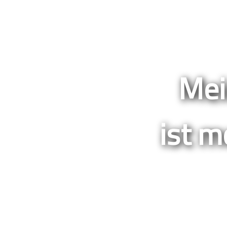
Mei
ist m